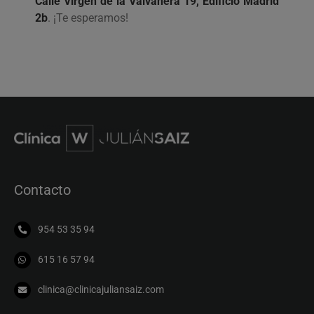
Calle Virgen de la Valvanera 19, Edificio Madrid
2b
. ¡Te esperamos!
Contacto
954 53 35 94
615 16 57 94
clinica@clinicajuliansaiz.com