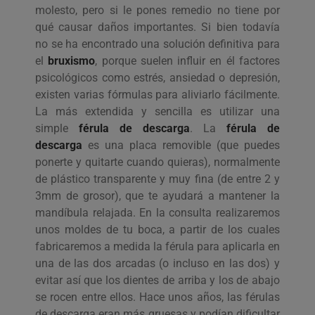
molesto, pero si le pones remedio no tiene por
qué causar daños importantes. Si bien todavía
no se ha encontrado una solución definitiva para
el
bruxismo
, porque suelen influir en él factores
psicológicos como estrés, ansiedad o depresión,
existen varias fórmulas para aliviarlo fácilmente.
La más extendida y sencilla es utilizar una
simple
férula de descarga
. La
férula de
descarga
es una placa removible (que puedes
ponerte y quitarte cuando quieras), normalmente
de plástico transparente y muy fina (de entre 2 y
3mm de grosor), que te ayudará a mantener la
mandíbula relajada. En la consulta realizaremos
unos moldes de tu boca, a partir de los cuales
fabricaremos a medida la férula para aplicarla en
una de las dos arcadas (o incluso en las dos) y
evitar así que los dientes de arriba y los de abajo
se rocen entre ellos. Hace unos años, las férulas
de descarga eran más gruesas y podían dificultar