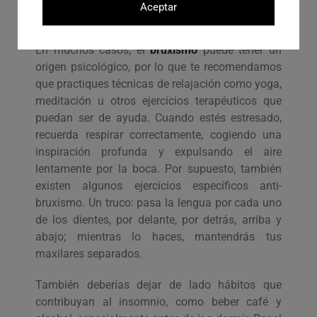
¡piensa que las mandíbulas solo deberían entrar
Aceptar
en contacto a la hora de masticar!
En muchos casos, el
bruxismo
puede tener un
origen psicológico, por lo que te recomendamos
que practiques técnicas de relajación como yoga,
meditación u otros ejercicios terapéuticos que
puedan ser de ayuda. Cuando estés estresado,
recuerda respirar correctamente, cogiendo una
inspiración profunda y expulsando el aire
lentamente por la boca. Por supuesto, también
existen algunos ejercicios específicos anti-
bruxismo. Un truco: pasa la lengua por cada uno
de los dientes, por delante, por detrás, arriba y
abajo; mientras lo haces, mantendrás tus
maxilares separados.
También deberías dejar de lado hábitos que
contribuyan al insomnio, como beber café y