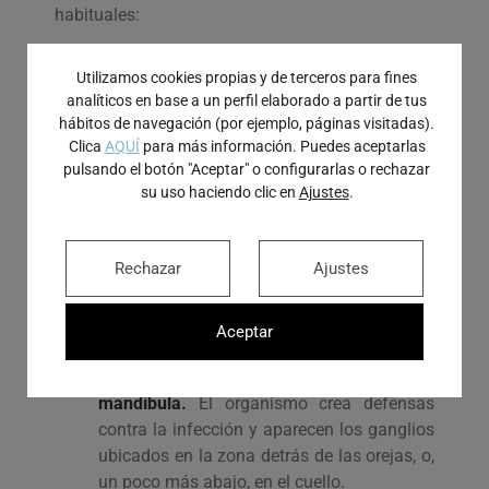
habituales:
Intenso dolor
, generalmente aparece en el
Utilizamos cookies propias y de terceros para fines
momento de la masticación. Más adelante
analíticos en base a un perfil elaborado a partir de tus
las molestias pueden propagarse también
hábitos de navegación (por ejemplo, páginas visitadas).
hacia la garganta.
Clica
AQUÍ
para más información. Puedes aceptarlas
Inflamación
en la cara o las mejillas.
pulsando el botón "Aceptar" o configurarlas o rechazar
su uso haciendo clic en
Ajustes
.
Sabor desagradable
en la boca y halitosis.
Sensibilidad dental
al ingerir alimentos y
bebidas con temperaturas extremas.
Rechazar
Ajustes
Fiebre
.
El trismus
, el paciente presenta dificultades
para abrir la boca.
Aceptar
Malestar general
.
Inflamación de los ganglios linfáticos de la
mandíbula.
El organismo crea defensas
contra la infección y aparecen los ganglios
ubicados en la zona detrás de las orejas, o,
un poco más abajo, en el cuello.