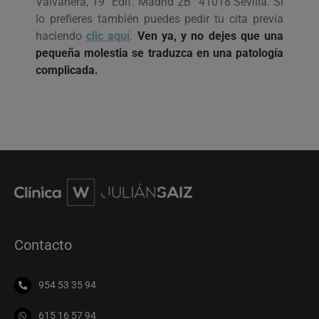
Valvanera, 19 “Edif. Madrid 2B” 41018 Sevilla. Si
lo prefieres también puedes pedir tu cita previa
haciendo
clic aquí
.
Ven ya, y no dejes que una
pequeña molestia se traduzca en una patología
complicada.
Contacto
954 53 35 94
615 16 57 94